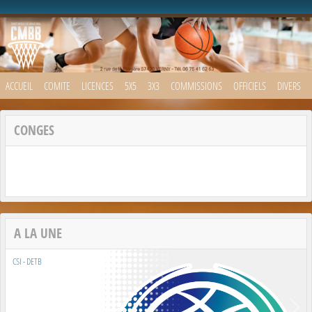
Panneau de gestion des cookies
ACCUEIL
COMITE
LICENCES
5X5
3X3
COMMISSIONS
OFFICIELS
DIVERS
CONGES
A LA UNE
CSI - DETB
Previous
Next