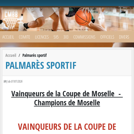
Panneau de gestion des cookies
ACCUEIL
COMITE
LICENCES
5X5
3X3
COMMISSIONS
OFFICIELS
DIVERS
Accueil
Palmarès sportif
PALMARÈS SPORTIF
MAJ du 07/07/2026
Vainqueurs de la Coupe de Moselle -
Champions de Moselle
VAINQUEURS DE LA COUPE DE