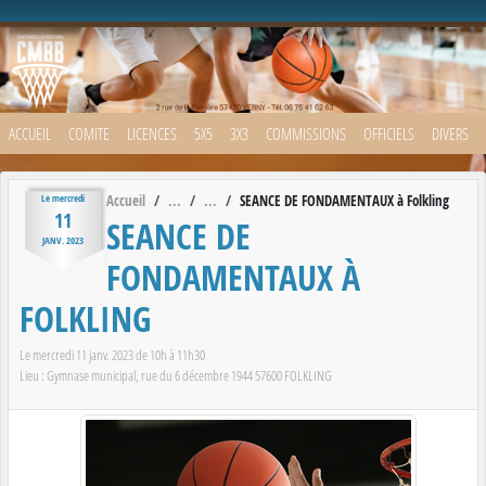
Panneau de gestion des cookies
ACCUEIL
COMITE
LICENCES
5X5
3X3
COMMISSIONS
OFFICIELS
DIVERS
Accueil
SEANCE DE FONDAMENTAUX à Folkling
Le
mercredi
11
SEANCE DE
JANV.
2023
FONDAMENTAUX À
FOLKLING
Le
mercredi
11
janv.
2023
de 10h à 11h30
Lieu :
Gymnase municipal, rue du 6 décembre 1944
57600
FOLKLING