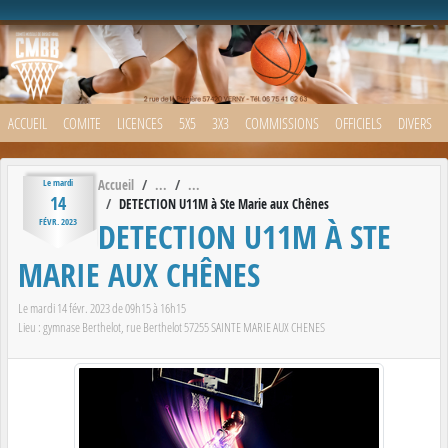
Panneau de gestion des cookies
ACCUEIL
COMITE
LICENCES
5X5
3X3
COMMISSIONS
OFFICIELS
DIVERS
Accueil
Le
mardi
14
DETECTION U11M à Ste Marie aux Chênes
DETECTION U11M À STE
FÉVR.
2023
MARIE AUX CHÊNES
Le
mardi
14
févr.
2023
de 09h15 à 16h15
Lieu :
gymnase Berthelot, rue Berthelot
57255
SAINTE MARIE AUX CHENES