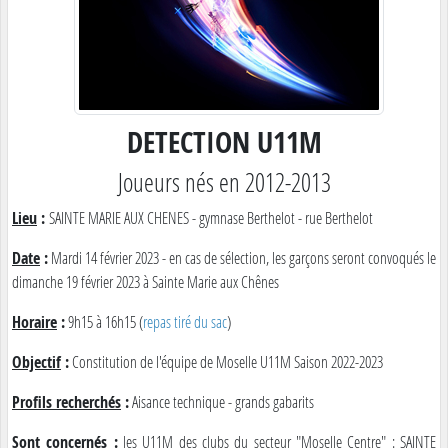
DETECTION U11M
Joueurs nés en 2012-2013
Lieu
:
SAINTE MARIE AUX CHENES - gymnase Berthelot - rue Berthelot
Date
:
Mardi 14 février 2023 - en cas de sélection, les garçons seront convoqués le
dimanche 19 février 2023 à Sainte Marie aux Chênes
Horaire
:
9h15 à 16h15 (
repas tiré du sac
)
Objectif
:
Constitution de l'équipe de Moselle U11M Saison 2022-2023
Profils recherchés
:
Aisance technique - grands gabarits
Sont concernés
:
les U11M des clubs du secteur "Moselle Centre" : SAINTE