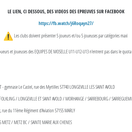
LE LIEN, CI DESSOUS, DES VIDEOS DES EPREUVES SUR FACEBOOK
https://fb.watch/j6Roqayn27/
Les clubs doivent présenter 5 joueurs et/ou 5 joueuses par catégories maxi
oueurs et joueuses des EQUIPES DE MOSELLE U11-U12-U13 n'entrent pas dans le quota
T - gymnase Le Castel, rue des Myrtilles 57740 LONGEVILLE LES SAINT AVOLD
OLKLING / LONGEVILLE ET SAINT AVOLD / MORHANGE / SARREBOURG / SARREGUEM
, rue du 11ème Régiment d'Aviation 57155 MARLY
 METZ / METZ BC / SAINTE MARIE AUX CHENES