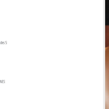
 des 5
INES