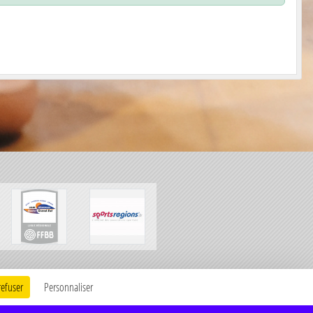
Charte cookies
Gestion des cookies
refuser
Personnaliser
mations légales
Signaler un contenu inapproprié