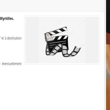
yrtilles.
' et à destination
 - éventuellement