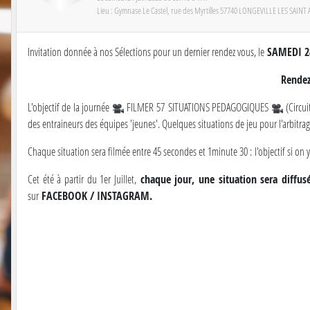
Lieu :
Gymnase Le Castel, rue des Myrtilles
57740
LONGEVILLE LES SAINT 
Invitation donnée à nos Sélections pour un dernier rendez vous, le
SAMEDI 24
Rendez
L'objectif de la journée
FILMER 57 SITUATIONS PEDAGOGIQUES
(Circui
des entraineurs des équipes 'jeunes'. Quelques situations de jeu pour l'arbitrag
Chaque situation sera filmée entre 45 secondes et 1minute 30 : l'objectif si on 
Cet été à partir du 1er Juillet,
chaque jour,
une situation sera diffus
sur
FACEBOOK / INSTAGRAM.