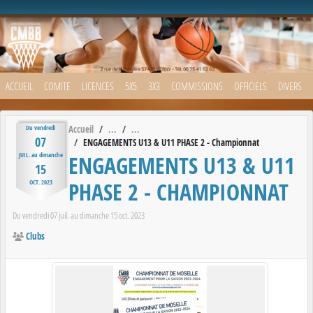
Panneau de gestion des cookies
ACCUEIL
COMITE
LICENCES
5X5
3X3
COMMISSIONS
OFFICIELS
DIVERS
Accueil
Du
vendredi
07
ENGAGEMENTS U13 & U11 PHASE 2 - Championnat
ENGAGEMENTS U13 & U11
JUIL.
au
dimanche
15
PHASE 2 - CHAMPIONNAT
OCT.
2023
Du
vendredi
07
juil.
au
dimanche
15
oct.
2023
Clubs