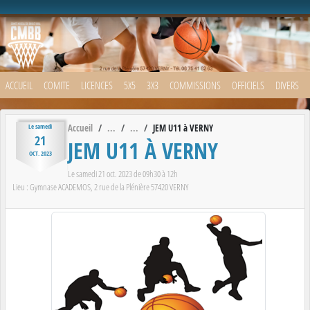
Panneau de gestion des cookies
ACCUEIL
COMITE
LICENCES
5X5
3X3
COMMISSIONS
OFFICIELS
DIVERS
Accueil
JEM U11 à VERNY
Le
samedi
21
JEM U11 À VERNY
OCT.
2023
Le
samedi
21
oct.
2023
de 09h30 à 12h
Lieu :
Gymnase ACADEMOS, 2 rue de la Plénière
57420
VERNY