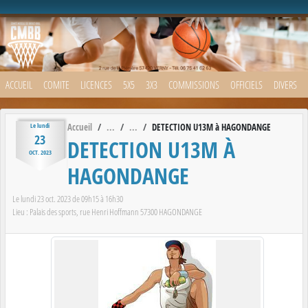
Panneau de gestion des cookies
ACCUEIL
COMITE
LICENCES
5X5
3X3
COMMISSIONS
OFFICIELS
DIVERS
Accueil
DETECTION U13M à HAGONDANGE
Le
lundi
23
DETECTION U13M À
OCT.
2023
HAGONDANGE
Le
lundi
23
oct.
2023
de 09h15 à 16h30
Lieu :
Palais des sports, rue Henri Hoffmann
57300
HAGONDANGE