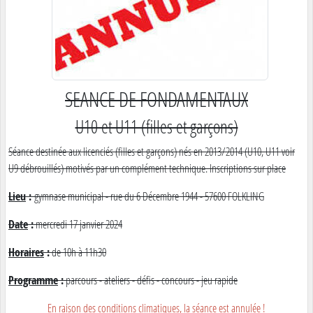
SEANCE DE FONDAMENTAUX
U10 et U11 (filles et garçons)
Séance destinée aux licenciés (filles et garçons) nés en 2013/2014 (U10, U11 voir
U9 débrouillés) motivés par un complément technique. Inscriptions sur place
Lieu
:
gymnase municipal - rue du 6 Décembre 1944 - 57600 FOLKLING
Date
:
mercredi 17 janvier 2024
Horaires
:
de 10h à 11h30
Programme
:
parcours - ateliers - défis - concours - jeu rapide
En raison des conditions climatiques, la séance est annulée !