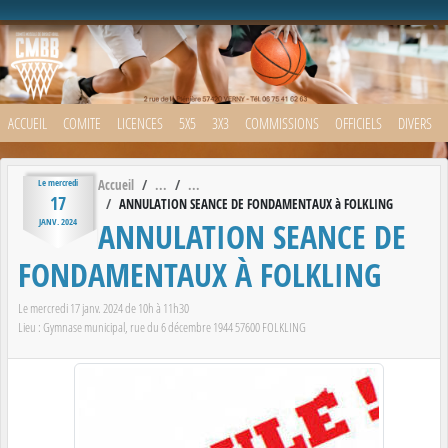
Panneau de gestion des cookies
ACCUEIL
COMITE
LICENCES
5X5
3X3
COMMISSIONS
OFFICIELS
DIVERS
Accueil
Le
mercredi
17
ANNULATION SEANCE DE FONDAMENTAUX à FOLKLING
ANNULATION SEANCE DE
JANV.
2024
FONDAMENTAUX À FOLKLING
Le
mercredi
17
janv.
2024
de 10h à 11h30
Lieu :
Gymnase municipal, rue du 6 décembre 1944
57600
FOLKLING