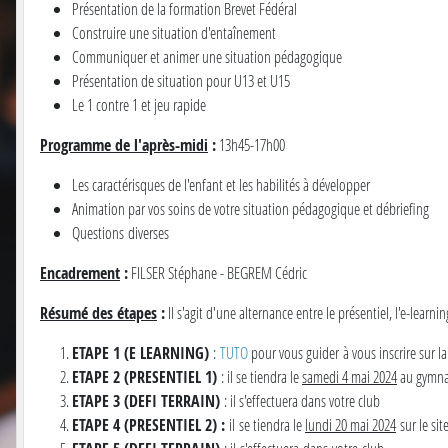
Présentation de la formation Brevet Fédéral
Construire une situation d'entaînement
Communiquer et animer une situation pédagogique
Présentation de situation pour U13 et U15
Le 1 contre 1 et jeu rapide
Programme de l'après-midi
:
13h45-17h00
Les caractérisques de l'enfant et les habilités à développer
Animation par vos soins de votre situation pédagogique et débriefing
Questions diverses
Encadrement
:
FILSER Stéphane - BEGREM Cédric
Résumé des étapes
:
Il s'agit d'une alternance entre le présentiel, l'e-learni
ETAPE 1 (E LEARNING)
:
TUTO
pour vous guider à vous inscrire sur la
ETAPE 2 (PRESENTIEL 1)
: il se tiendra le
samedi 4 mai 2024
au gymna
ETAPE 3 (DEFI TERRAIN)
: il s'effectuera dans votre club
ETAPE 4 (PRESENTIEL 2) :
il se tiendra le
lundi 20 mai 2024
sur le sit