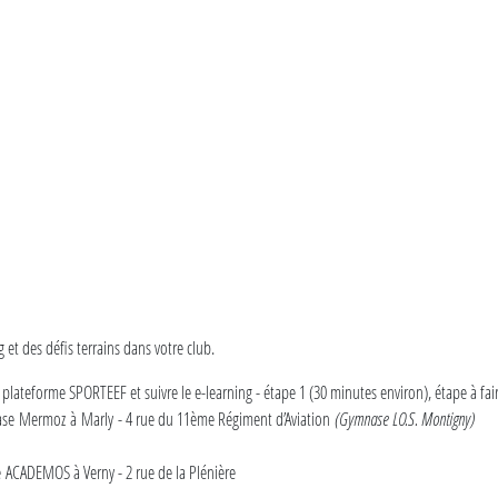
ng et des défis terrains dans votre club.
 plateforme SPORTEEF et suivre le e-learning - étape 1 (30 minutes environ), étape à fai
se Mermoz à Marly - 4 rue du 11ème Régiment d’Aviation
(Gymnase LO.S. Montigny)
e ACADEMOS à Verny - 2 rue de la Plénière