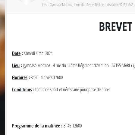
Lieu :
Gymnase Mermoz, 4 rue du 11ème Régiment d'Aviation
57155
MARL
BREVET
Date
:
samedi 4 mai 2024
Lieu
:
gymnase Mermoz - 4 rue du 11ème Régiment d'Aviation - 57155 MARLY 
Horaires
:
8h30 - fin vers 17h00
Conditions
:
tenue de sport et nécessaire pour prise de notes
Programme de la matinée
:
8h45-12h00