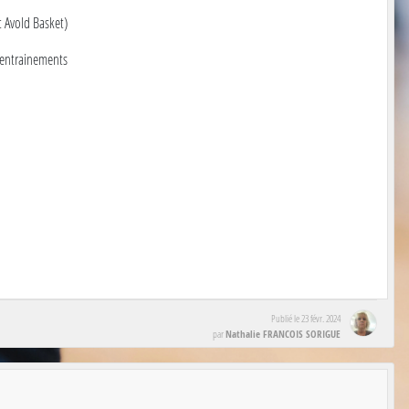
t Avold Basket)
 entrainements
Publié le
23 févr. 2024
Nathalie FRANCOIS SORIGUE
par