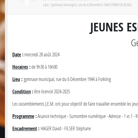
Lieu :
Gymnase municipal, rue du 6 Décembre 1944
57600
FOLKLING
JEUNES E
Gé
Date
:
mercredi 28 août 2024
Horaires
:
de 9h30 à 16h00
Lieu
:
gymnase municipal, rue du 6 Décembre 1944 à Folkling
Condition
:
être licencié 2024-2025
Les rassemblements J.E.M. ont pour objectif de faire travailler ensemble les je
Programme
:
Aisance technique - Surnombre numérique - Adresse - 1 vs 1 - 
Encadrement
:
HAGER David - FILSER Stéphane