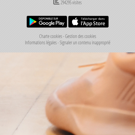
294295
visites
Charte cookies
Gestion des cookies
Informations légales
Signaler un contenu inapproprié