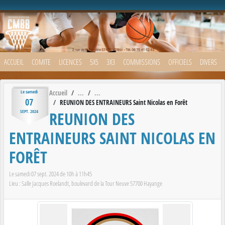
Panneau de gestion des cookies
ACCUEIL
COMITE
LICENCES
5X5
3X3
COMMISSIONS
OFFICIELS
DIVERS
Accueil
Le
samedi
07
REUNION DES ENTRAINEURS Saint Nicolas en Forêt
REUNION DES
SEPT.
2024
ENTRAINEURS SAINT NICOLAS EN
FORÊT
Le
samedi
07
sept.
2024
de 10h à 11h45
Lieu :
Salle Jacques Roelandt, boulevard de la Tour Neuve
57700
Hayange