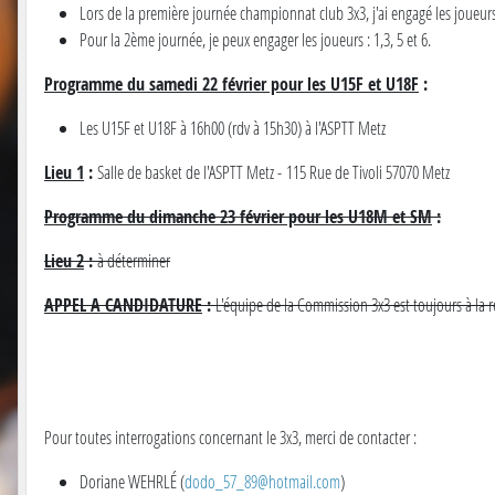
Lors de la première journée championnat club 3x3, j'ai engagé les joueurs
Pour la 2ème journée, je peux engager les joueurs : 1,3, 5 et 6.
Programme du samedi 22 février pour les U15F et U18F
:
Les U15F et U18F à 16h00 (rdv à 15h30) à l'ASPTT Metz
Lieu 1
:
Salle de basket de l'ASPTT Metz - 115 Rue de Tivoli 57070 Metz
Programme du dimanche 23 février pour les U18M et SM
:
Lieu 2
:
à déterminer
APPEL A CANDIDATURE
:
L'équipe de la Commission 3x3 est toujours à la 
Pour toutes interrogations concernant le 3x3, merci de contacter :
Doriane WEHRLÉ (
dodo_57_89@hotmail.com
)