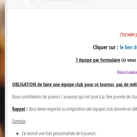
C'est votre 
Cliquer sur :
le lien 
1 équipe par formulaire
(si vous
Pensez à avoir vo
OBLIGATION de faire une équipe club pour ce tournoi, pas de méla
Nous contrôlerons les joueurs / joueuses qui ont joué à la 1ère journée de cha
Rappel
:
Vous devez respecter la composition des équipes club donnée en début
Exemple
:
J'ai donné une liste personnalisée de 6 joueurs.