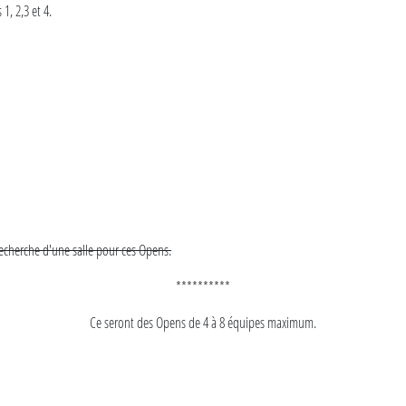
 1, 2,3 et 4.
recherche d'une salle pour ces Opens.
**********
Ce seront des Opens de 4 à 8 équipes maximum.