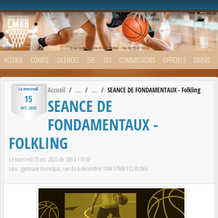
Panneau de gestion des cookies
ACCUEIL
COMITE
LICENCES
5X5
3X3
COMMISSIONS
OFFICIELS
DIVERS
Accueil
SEANCE DE FONDAMENTAUX - Folkling
Le
mercredi
15
SEANCE DE
OCT.
2025
FONDAMENTAUX -
FOLKLING
Le
mercredi
15
oct.
2025
de 10h à 11h30
Lieu :
gymnase municipal, rue du 6 décembre 1944
57600
FOLKLING