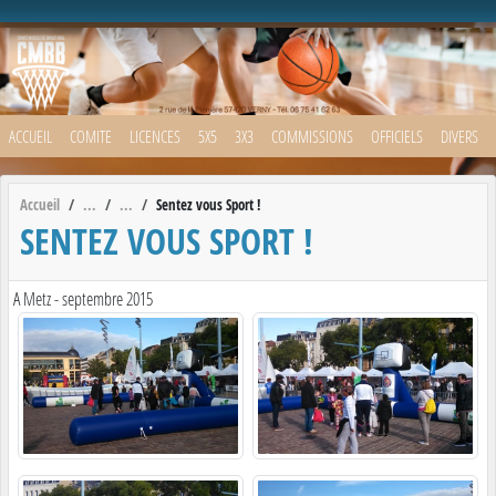
Panneau de gestion des cookies
ACCUEIL
COMITE
LICENCES
5X5
3X3
COMMISSIONS
OFFICIELS
DIVERS
Accueil
Sentez vous Sport !
SENTEZ VOUS SPORT !
A Metz - septembre 2015