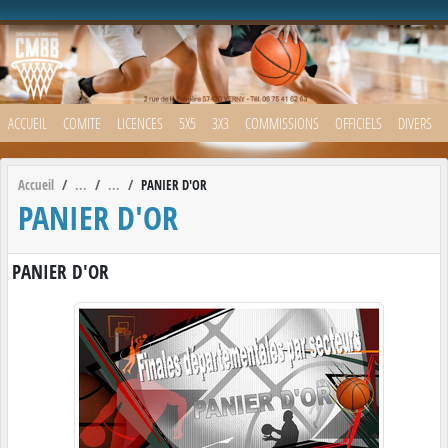
Panneau de gestion des cookies
ACCUEIL
COMITE
LICENCES
5X5
3X3
COMMISSIONS
OFFICIELS
DIVERS
Accueil
PANIER D'OR
PANIER D'OR
PANIER D'OR