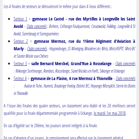
Les 4 finales de secteurs se dérouleront le même jour dans 4 lieux différents :
Secteur 1
=
gymnase Le Castel - rue des Myrtilles à Longeville les Saint
Avold
-
Clubs concernés
: Behren, Créhange Faulquemont, Creutzwald, Folkling, Longeville & St
Avold, Sarrebourg et Sarreguemines
Secteur 2
=
gymnase Mermoz, rue du 11ème Régiment d'Aviation à
Marly
-
Clubs concernés
: Hagondange, LS Montigny, Maizières les Metz, Metz ASPTT, Metz BC
et Sainte Marie aux Chênes
Secteur 3
=
salle Bernard Merckel, Grand'Rue à Rosselange
-
Clubs concernés
: Nilvange Serémange, Rombas, Rosselange, Saint Nicolas en Forêt, Silvange et Uckange
Secteur 4
=
gymnase de La Plaine, 6 rue Mermoz à Thionville
-
Clubs concernés
: Audun le Tiche, Aumetz, Boulange Fontoy, District BC, Hayange Marspîch, Sierck les Bains
et Thionville
A l'issue des finales des quatre secteurs, un classement sera établi et les 20 meilleurs seront
qualifiés pour la finale départementale programmée à Uckange,
le mardi 1er mai 2018
.
En cas d'égalité sur le 20ème, les joueurs seront intégrés à la finale.
En cas d'absence d'un joueur, le remplacement sera effectué par le classement général.