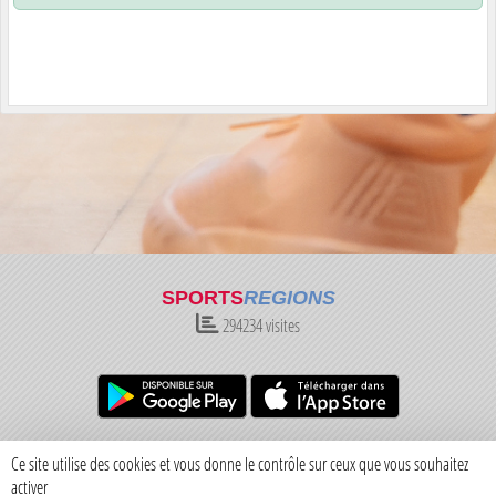
SPORTS
REGIONS
294234
visites
Charte cookies
Gestion des cookies
Ce site utilise des cookies et vous donne le contrôle sur ceux que vous souhaitez
Informations légales
Signaler un contenu inapproprié
activer