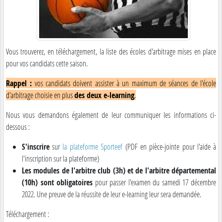
Vous trouverez, en téléchargement, la liste des écoles d'arbitrage mises en place
pour vos candidats cette saison.
Rappel :
vos candidats doivent assister à un maximum de séances de l'école
d'arbitrage choisie en plus
des deux e-learning
.
Nous vous demandons également de leur communiquer les informations ci-
dessous :
S'inscrire
sur
la plateforme Sporteef
(PDF en pièce-jointe pour l'aide à
l'inscription sur la plateforme)
Les modules de l'arbitre club (3h) et de l'arbitre départemental
(10h) sont obligatoires
pour passer l'examen du samedi 17 décembre
2022. Une preuve de la réussite de leur e-learning leur sera demandée.
Téléchargement :