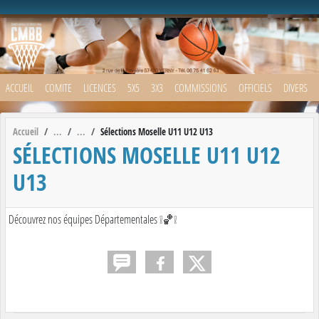
Panneau de gestion des cookies
ACCUEIL
COMITE
LICENCES
5X5
3X3
COMMISSIONS
OFFICIELS
DIVERS
Accueil
Sélections Moselle U11 U12 U13
SÉLECTIONS MOSELLE U11 U12
U13
Découvrez nos équipes Départementales ❕🏀❕