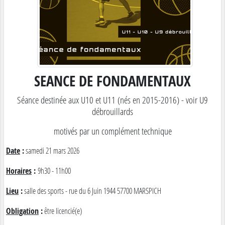
SEANCE DE FONDAMENTAUX
Séance destinée aux U10 et U11 (nés en 2015-2016) - voir U9
débrouillards
motivés par un complément technique
Date
:
samedi 21 mars 2026
Horaires
:
9h30 - 11h00
Lieu
:
salle des sports - rue du 6 Juin 1944 57700 MARSPICH
Obligation
:
être licencié(e)