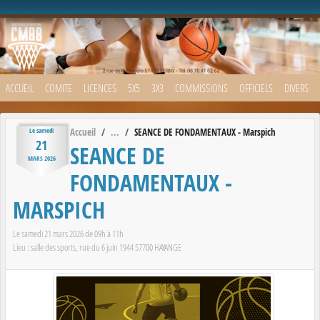
Panneau de gestion des cookies
ACCUEIL
COMITE
LICENCES
5X5
3X3
COMMISSIONS
OFFICIELS
DIVERS
Accueil
SEANCE DE FONDAMENTAUX - Marspich
Le
samedi
21
SEANCE DE
MARS
2026
FONDAMENTAUX -
MARSPICH
Le
samedi
21
mars
2026
de 09h à 11h
Lieu :
salle des sports, rue du 6 juin 1944
57700
HAYANGE