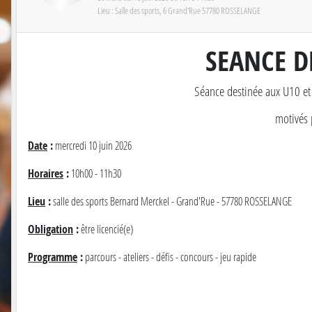
Lieu :
Salle des sports, 6 Grand'Rue
57780
ROSSELANGE
SEANCE 
Séance destinée aux U10 et
motivés
Date
:
mercredi 10 juin 2026
Horaires
:
10h00 - 11h30
Lieu
:
salle des sports Bernard Merckel - Grand'Rue - 57780 ROSSELANGE
Obligation
:
être licencié(e)
Programme
:
parcours - ateliers - défis - concours - jeu rapide