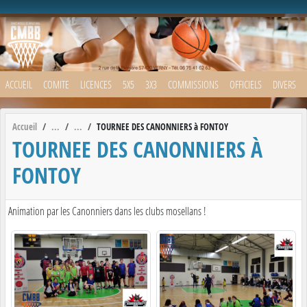
Panneau de gestion des cookies
ACCUEIL
COMITE
LICENCES
5X5
3X3
COMMISSIONS
OFFICIELS
DIVERS
Accueil
TOURNEE DES CANONNIERS à FONTOY
TOURNEE DES CANONNIERS À
FONTOY
Animation par les Canonniers dans les clubs mosellans !