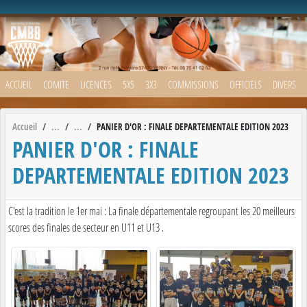
Panneau de gestion des cookies
ACCUEIL
COMITE
LICENCES
5X5
3X3
COMMISSIONS
OFFICIELS
DIVERS
Accueil
PANIER D'OR : FINALE DEPARTEMENTALE EDITION 2023
PANIER D'OR : FINALE
DEPARTEMENTALE EDITION 2023
C'est la tradition le 1er mai : La finale départementale regroupant les 20 meilleurs
scores des finales de secteur en U11 et U13 .